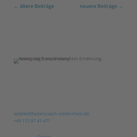
←
ältere Beiträge
neuere Beiträge
→
Fastencoach am Niederrhein
Wiebke Lahrmann-Wesser
ärztlich geprüfte Fastenleiterin (AGL)
wiebke@fastencoach-niederrhein.de
+49 172 87 41 471
Begleitetes
Fasten
nach Buchinger (Fasten für