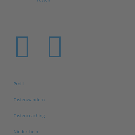
Gesunde), Fastenwandern, individuelles
Fastencoaching, ausgewogenes Bewegungs- und
Entspannungsangebot.


Profil
Fastenwandern
Fastencoaching
Niederrhein