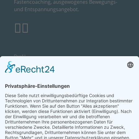
Fastencoaching, ausgewogenes Bewegungs-
und Entspannungsangebot.


Profil
Fastenwandern
Fastencoaching
Niederrhein
Termine
Blog
Kontakt
Feedback
Allgemeine Geschäfts­bedingungen