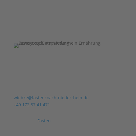
Fastencoach am Niederrhein
Wiebke Lahrmann-Wesser
ärztlich geprüfte Fastenleiterin (AGL)
wiebke@fastencoach-niederrhein.de
+49 172 87 41 471
Begleitetes
Fasten
nach Buchinger (Fasten für
Gesunde), Fastenwandern, individuelles
Fastencoaching, ausgewogenes Bewegungs- und