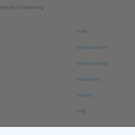
Profil
Fastenwandern
Fastencoaching
Niederrhein
 Gesunde), Fastenwandern,
 Bewegungs- und
Termine
Blog