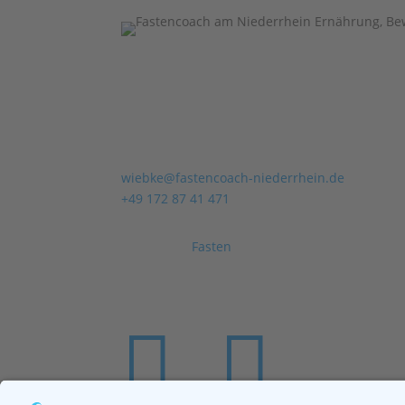
Fastencoach am Niederrhein
Wiebke Lahrmann-Wesser
ärztlich geprüfte Fastenleiterin (AGL)
wiebke@fastencoach-niederrhein.de
+49 172 87 41 471
Begleitetes
Fasten
nach Buchinger (Fasten für
individuelles Fastencoaching, ausgewogenes
Entspannungsangebot.

